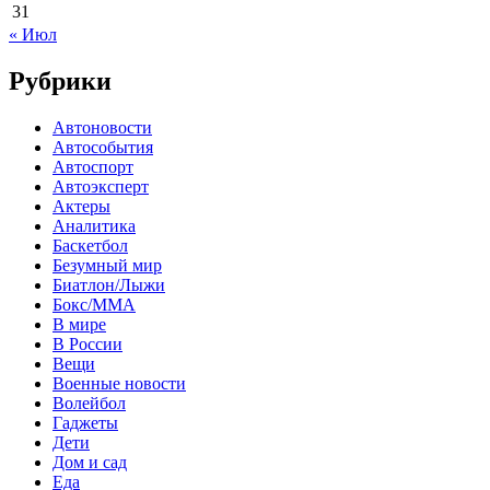
31
« Июл
Рубрики
Автоновости
Автособытия
Автоспорт
Автоэксперт
Актеры
Аналитика
Баскетбол
Безумный мир
Биатлон/Лыжи
Бокс/MMA
В мире
В России
Вещи
Военные новости
Волейбол
Гаджеты
Дети
Дом и сад
Еда