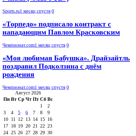
Sports.ru
1 месяц спустя
0
«Торпедо» подписало контракт с
нападающим Павлом Красковским
Чемпионат.com
1 месяц спустя
0
«Моя любимая Бабушка». Драйзайтль
поздравил Подколзина с днём
рождения
Чемпионат.com
1 месяц спустя
0
Август 2026
Пн
Вт
Ср
Чт
Пт
Сб
Вс
1
2
3
4
5
6
7
8
9
10
11
12
13
14
15
16
17
18
19
20
21
22
23
24
25
26
27
28
29
30