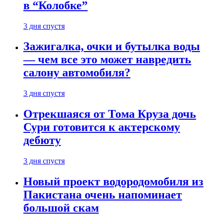
в “Колобке”
3 дня спустя
Зажигалка, очки и бутылка воды
— чем все это может навредить
салону автомобиля?
3 дня спустя
Отрекшаяся от Тома Круза дочь
Сури готовится к актерскому
дебюту
3 дня спустя
Новый проект водородомобиля из
Пакистана очень напоминает
большой скам