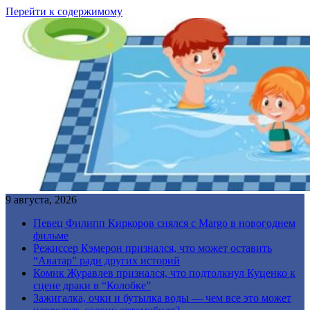
Перейти к содержимому
9 августа, 2026
Певец Филипп Киркоров снялся с Margo в новогоднем
фильме
Режиссер Кэмерон признался, что может оставить
“Аватар” ради других историй
Комик Журавлев признался, что подтолкнул Куценко к
сцене драки в “Колобке”
Зажигалка, очки и бутылка воды — чем все это может