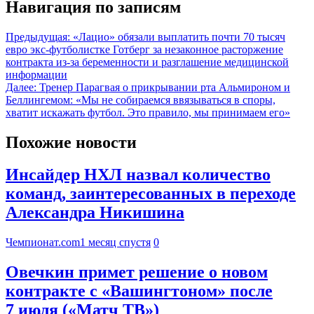
Навигация по записям
Предыдущая:
«Лацио» обязали выплатить почти 70 тысяч
евро экс-футболистке Готберг за незаконное расторжение
контракта из-за беременности и разглашение медицинской
информации
Далее:
Тренер Парагвая о прикрывании рта Альмироном и
Беллингемом: «Мы не собираемся ввязываться в споры,
хватит искажать футбол. Это правило, мы принимаем его»
Похожие новости
Инсайдер НХЛ назвал количество
команд, заинтересованных в переходе
Александра Никишина
Чемпионат.com
1 месяц спустя
0
Овечкин примет решение о новом
контракте с «Вашингтоном» после
7 июля («Матч ТВ»)