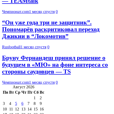
— TEAMtalk
Чемпионат.com
1 месяц спустя
0
“Он уже года три не защитник”.
Пономарёв раскритиковал переход
Джикии в “Локомотив”
Rusfootball
1 месяц спустя
0
Бруну Фернандеш принял решение о
будущем в «МЮ» на фоне интереса со
стороны саудовцев — TS
Чемпионат.com
1 месяц спустя
0
Август 2026
Пн
Вт
Ср
Чт
Пт
Сб
Вс
1
2
3
4
5
6
7
8
9
10
11
12
13
14
15
16