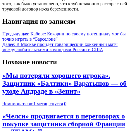
того, как было установлено, что клуб незаконно расторг с ней
трудовой договор из-за беременности.
Навигация по записям
Предыдущая:
Каборе: Кокорин по своему потенциалу мог бы
точно играть в “Барселоне”
Далее:
В Москве пройдёт товарищеский хоккейный матч
между любительскими командами России и США
Похожие новости
«Мы потеряли хорошего игрока».
Защитник «Балтики» Варатынов — об
уходе Андраде в «Зенит»
Чемпионат.com
1 месяц спустя
0
«Челси» продвигается в переговорах о
покупке защитника сборной Франции