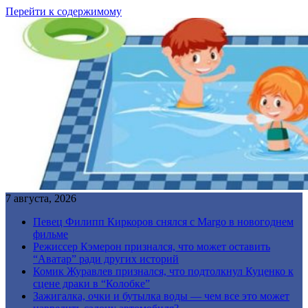
Перейти к содержимому
7 августа, 2026
Певец Филипп Киркоров снялся с Margo в новогоднем
фильме
Режиссер Кэмерон признался, что может оставить
“Аватар” ради других историй
Комик Журавлев признался, что подтолкнул Куценко к
сцене драки в “Колобке”
Зажигалка, очки и бутылка воды — чем все это может