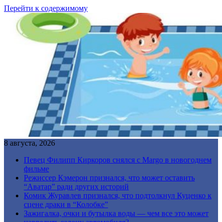
Перейти к содержимому
8 августа, 2026
Певец Филипп Киркоров снялся с Margo в новогоднем
фильме
Режиссер Кэмерон признался, что может оставить
“Аватар” ради других историй
Комик Журавлев признался, что подтолкнул Куценко к
сцене драки в “Колобке”
Зажигалка, очки и бутылка воды — чем все это может