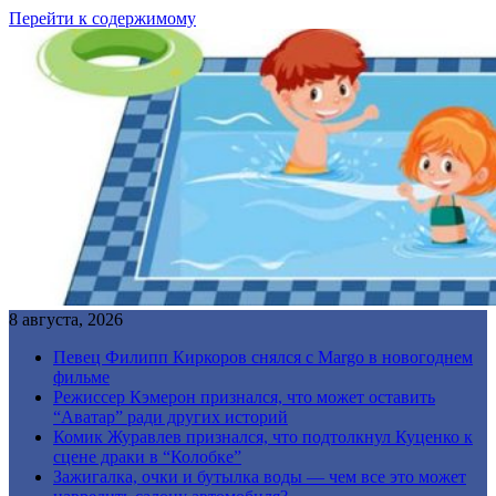
Перейти к содержимому
8 августа, 2026
Певец Филипп Киркоров снялся с Margo в новогоднем
фильме
Режиссер Кэмерон признался, что может оставить
“Аватар” ради других историй
Комик Журавлев признался, что подтолкнул Куценко к
сцене драки в “Колобке”
Зажигалка, очки и бутылка воды — чем все это может