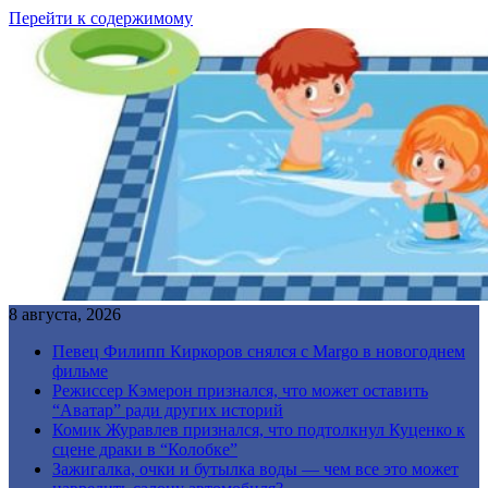
Перейти к содержимому
8 августа, 2026
Певец Филипп Киркоров снялся с Margo в новогоднем
фильме
Режиссер Кэмерон признался, что может оставить
“Аватар” ради других историй
Комик Журавлев признался, что подтолкнул Куценко к
сцене драки в “Колобке”
Зажигалка, очки и бутылка воды — чем все это может