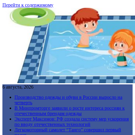
Перейти к содержимому
6 августа, 2026
Производство одежды и обуви в России выросло на
четверть
В Минпромторге заявили о росте интереса россиян к
отечественным брендам одежды
Эксперт Максимов: РФ создала систему мер ускорения
по вводу отечественных технологий
Легкомоторный самолет “Танго” совершил первый