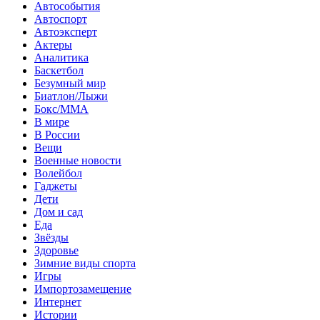
Автособытия
Автоспорт
Автоэксперт
Актеры
Аналитика
Баскетбол
Безумный мир
Биатлон/Лыжи
Бокс/MMA
В мире
В России
Вещи
Военные новости
Волейбол
Гаджеты
Дети
Дом и сад
Еда
Звёзды
Здоровье
Зимние виды спорта
Игры
Импортозамещение
Интернет
Истории