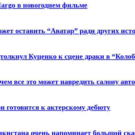
argo в новогоднем фильме
ожет оставить “Аватар” ради других ист
толкнул Куценко к сцене драки в “Коло
чем все это может навредить салону авт
и готовится к актерскому дебюту
акистана очень напоминает большой ск