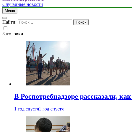
Случайные новости
Меню
Найти:
Заголовки
В Роспотребнадзоре рассказали, ка
1 год спустя
1 год спустя