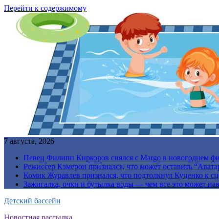
Перейти к содержимому
7 августа, 2026
Певец Филипп Киркоров снялся с Margo в новогоднем ф
Режиссер Кэмерон признался, что может оставить “Авата
Комик Журавлев признался, что подтолкнул Куценко к сц
Зажигалка, очки и бутылка воды — чем все это может на
Детский бассейн
Новостная рассылка