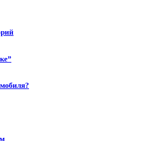
орий
бке”
омобиля?
ам