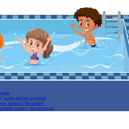
ильме
р” ради других историй
ене драки в “Колобке”
вредить салону автомобиля?