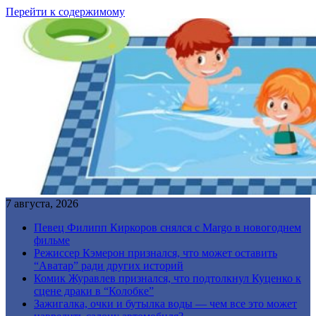
Перейти к содержимому
7 августа, 2026
Певец Филипп Киркоров снялся с Margo в новогоднем
фильме
Режиссер Кэмерон признался, что может оставить
“Аватар” ради других историй
Комик Журавлев признался, что подтолкнул Куценко к
сцене драки в “Колобке”
Зажигалка, очки и бутылка воды — чем все это может