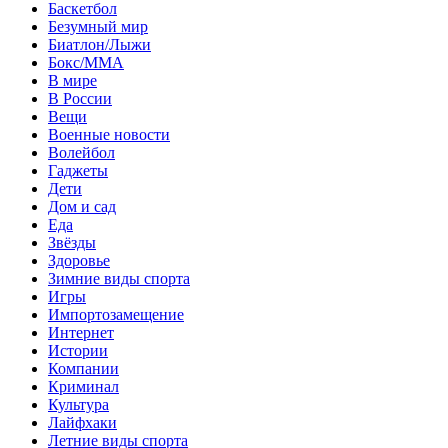
Баскетбол
Безумный мир
Биатлон/Лыжи
Бокс/MMA
В мире
В России
Вещи
Военные новости
Волейбол
Гаджеты
Дети
Дом и сад
Еда
Звёзды
Здоровье
Зимние виды спорта
Игры
Импортозамещение
Интернет
Истории
Компании
Криминал
Культура
Лайфхаки
Летние виды спорта