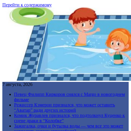
Перейти к содержимому
7 августа, 2026
Певец Филипп Киркоров снялся с Margo в новогоднем
фильме
Режиссер Кэмерон признался, что может оставить
“Аватар” ради других историй
Комик Журавлев признался, что подтолкнул Куценко к
сцене драки в “Колобке”
Зажигалка, очки и бутылка воды — чем все это может