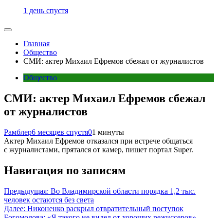
1 день спустя
Главная
Общество
СМИ: актер Михаил Ефремов сбежал от журналистов
Общество
СМИ: актер Михаил Ефремов сбежал
от журналистов
Рамблер
6 месяцев спустя
0
1 минуты
Актер Михаил Ефремов отказался при встрече общаться
с журналистами, прятался от камер, пишет портал Super.
Навигация по записям
Предыдущая:
Во Владимирской области порядка 1,2 тыс.
человек остаются без света
Далее:
Никоненко раскрыл отвратительный поступок
Богомолова: «Я такого не видел от хороших режиссеров»