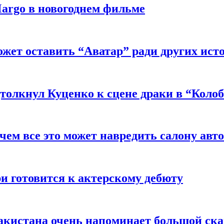
argo в новогоднем фильме
ожет оставить “Аватар” ради других ист
толкнул Куценко к сцене драки в “Коло
чем все это может навредить салону авт
и готовится к актерскому дебюту
акистана очень напоминает большой ск