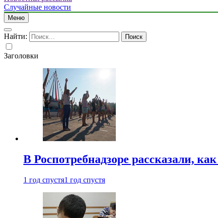
Случайные новости
Меню
Найти:
Заголовки
В Роспотребнадзоре рассказали, ка
1 год спустя
1 год спустя