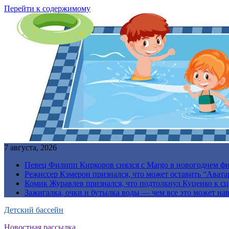
Перейти к содержимому
7 августа, 2026
Певец Филипп Киркоров снялся с Margo в новогоднем ф
Режиссер Кэмерон признался, что может оставить “Авата
Комик Журавлев признался, что подтолкнул Куценко к сц
Зажигалка, очки и бутылка воды — чем все это может на
Детский бассейн
Новостная рассылка