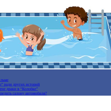
ильме
р” ради других историй
ене драки в “Колобке”
вредить салону автомобиля?