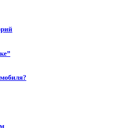
орий
бке”
омобиля?
ам