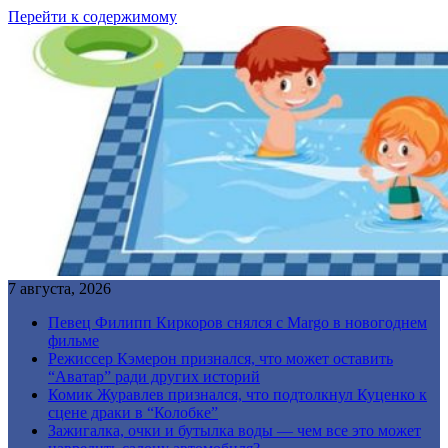
Перейти к содержимому
7 августа, 2026
Певец Филипп Киркоров снялся с Margo в новогоднем
фильме
Режиссер Кэмерон признался, что может оставить
“Аватар” ради других историй
Комик Журавлев признался, что подтолкнул Куценко к
сцене драки в “Колобке”
Зажигалка, очки и бутылка воды — чем все это может