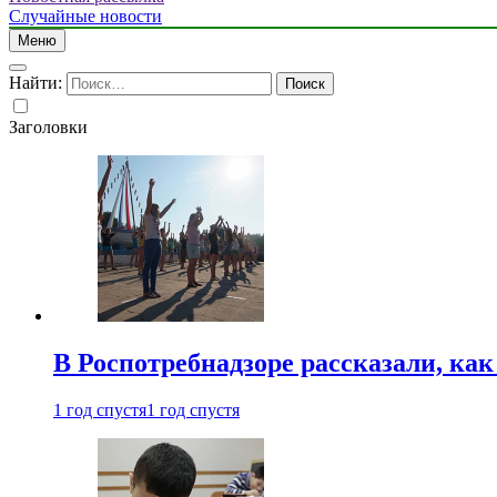
Случайные новости
Меню
Найти:
Заголовки
В Роспотребнадзоре рассказали, ка
1 год спустя
1 год спустя