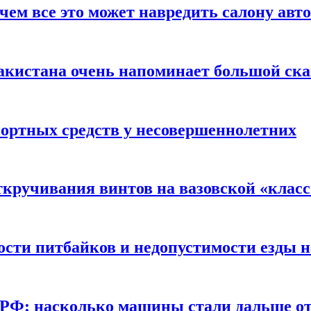
чем все это может навредить салону авт
акистана очень напоминает большой ск
портных средств у несовершеннолетних
ткручивания винтов на вазовской «клас
сти питбайков и недопустимости езды н
в РФ: насколько машины стали дальше от