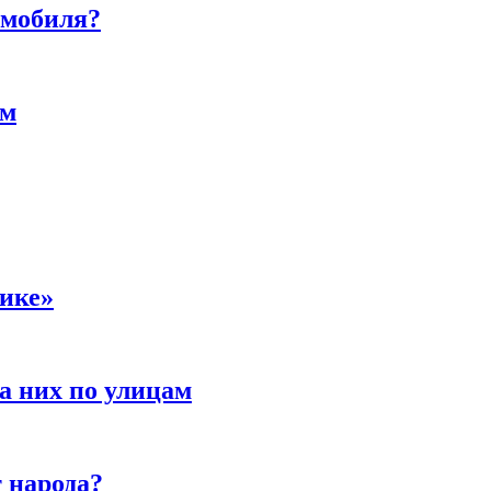
омобиля?
ам
сике»
а них по улицам
 народа?