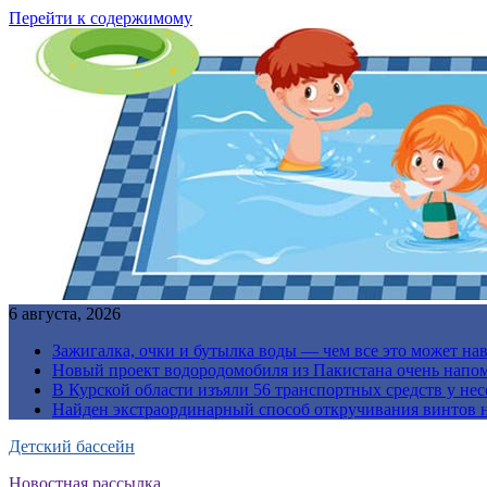
Перейти к содержимому
6 августа, 2026
Зажигалка, очки и бутылка воды — чем все это может на
Новый проект водородомобиля из Пакистана очень напо
В Курской области изъяли 56 транспортных средств у н
Найден экстраординарный способ откручивания винтов н
Детский бассейн
Новостная рассылка