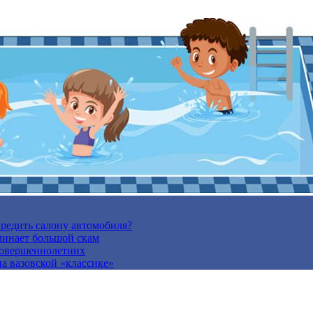
вредить салону автомобиля?
минает большой скам
есовершеннолетних
а вазовской «классике»