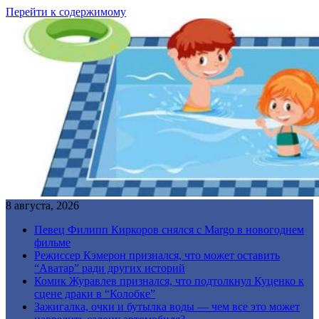
Перейти к содержимому
8 августа, 2026
Певец Филипп Киркоров снялся с Margo в новогоднем
фильме
Режиссер Кэмерон признался, что может оставить
“Аватар” ради других историй
Комик Журавлев признался, что подтолкнул Куценко к
сцене драки в “Колобке”
Зажигалка, очки и бутылка воды — чем все это может