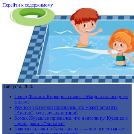
Перейти к содержимому
8 августа, 2026
Певец Филипп Киркоров снялся с Margo в новогоднем
фильме
Режиссер Кэмерон признался, что может оставить
“Аватар” ради других историй
Комик Журавлев признался, что подтолкнул Куценко к
сцене драки в “Колобке”
Зажигалка, очки и бутылка воды — чем все это может