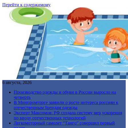
Перейти к содержимому
6 августа, 2026
Производство одежды и обуви в России выросло на
четверть
В Минпромторге заявили о росте интереса россиян к
отечественным брендам одежды
Эксперт Максимов: РФ создала систему мер ускорения
по вводу отечественных технологий
Легкомоторный самолет “Танго” совершил первый