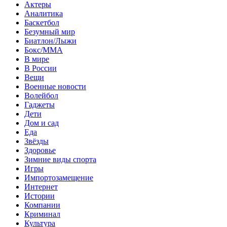
Актеры
Аналитика
Баскетбол
Безумный мир
Биатлон/Лыжи
Бокс/MMA
В мире
В России
Вещи
Военные новости
Волейбол
Гаджеты
Дети
Дом и сад
Еда
Звёзды
Здоровье
Зимние виды спорта
Игры
Импортозамещение
Интернет
Истории
Компании
Криминал
Культура