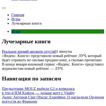
Главная
Игры
Лучезарные книги
Игры
Лучезарные книги
Реальное время
6 месяцев спустя
0
1 минуты
«Яндекс. Книги» представили новый рейтинг ЛУЧ, который
будет отражать не сколько продано книг, а сколько прочитано
В конце января книжный сервис «Яндекс. Книги» представил
журналистам новый рейтинг — ЛУЧ.
Навигация по записям
Предыдущая:
MOUZ выбила G2 и ворвалась
в топ-4 IEM Krakow — дальше матч с Vitality
Далее:
Авторов Clair Obscur: Expedition 33 наградили Орденом
искусств во Франции