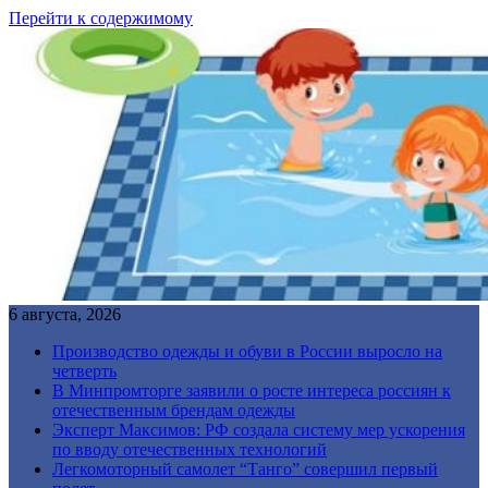
Перейти к содержимому
6 августа, 2026
Производство одежды и обуви в России выросло на
четверть
В Минпромторге заявили о росте интереса россиян к
отечественным брендам одежды
Эксперт Максимов: РФ создала систему мер ускорения
по вводу отечественных технологий
Легкомоторный самолет “Танго” совершил первый