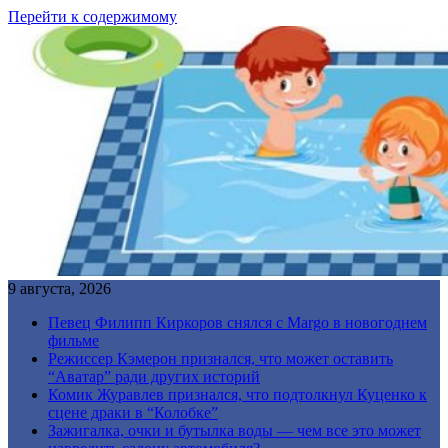
Перейти к содержимому
9 августа, 2026
Певец Филипп Киркоров снялся с Margo в новогоднем
фильме
Режиссер Кэмерон признался, что может оставить
“Аватар” ради других историй
Комик Журавлев признался, что подтолкнул Куценко к
сцене драки в “Колобке”
Зажигалка, очки и бутылка воды — чем все это может