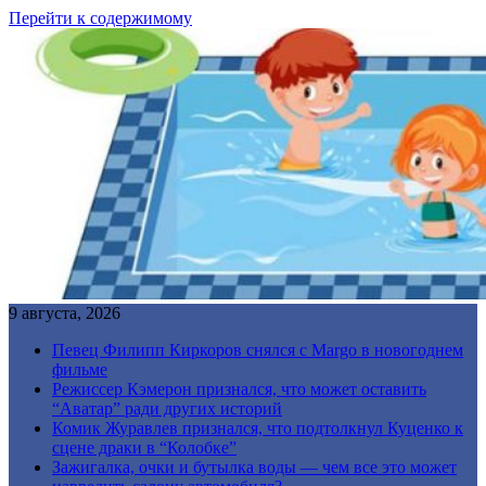
Перейти к содержимому
9 августа, 2026
Певец Филипп Киркоров снялся с Margo в новогоднем
фильме
Режиссер Кэмерон признался, что может оставить
“Аватар” ради других историй
Комик Журавлев признался, что подтолкнул Куценко к
сцене драки в “Колобке”
Зажигалка, очки и бутылка воды — чем все это может