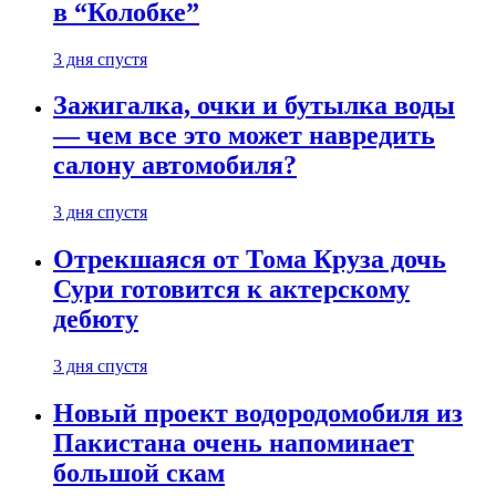
в “Колобке”
3 дня спустя
Зажигалка, очки и бутылка воды
— чем все это может навредить
салону автомобиля?
3 дня спустя
Отрекшаяся от Тома Круза дочь
Сури готовится к актерскому
дебюту
3 дня спустя
Новый проект водородомобиля из
Пакистана очень напоминает
большой скам