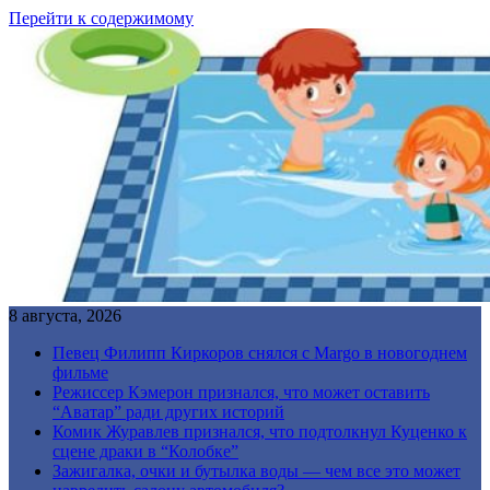
Перейти к содержимому
8 августа, 2026
Певец Филипп Киркоров снялся с Margo в новогоднем
фильме
Режиссер Кэмерон признался, что может оставить
“Аватар” ради других историй
Комик Журавлев признался, что подтолкнул Куценко к
сцене драки в “Колобке”
Зажигалка, очки и бутылка воды — чем все это может