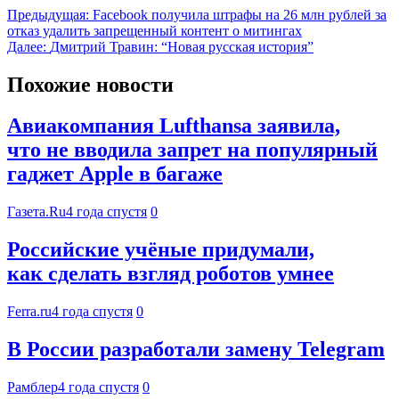
Предыдущая:
Facebook получила штрафы на 26 млн рублей за
отказ удалить запрещенный контент о митингах
Далее:
Дмитрий Травин: “Новая русская история”
Похожие новости
Авиакомпания Lufthansa заявила,
что не вводила запрет на популярный
гаджет Apple в багаже
Газета.Ru
4 года спустя
0
Российские учёные придумали,
как сделать взгляд роботов умнее
Ferra.ru
4 года спустя
0
В России разработали замену Telegram
Рамблер
4 года спустя
0