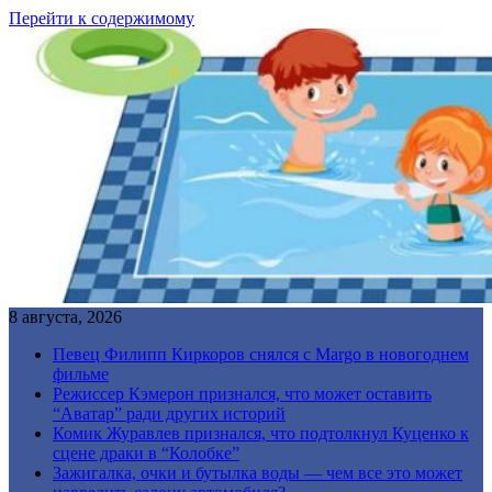
Перейти к содержимому
8 августа, 2026
Певец Филипп Киркоров снялся с Margo в новогоднем
фильме
Режиссер Кэмерон признался, что может оставить
“Аватар” ради других историй
Комик Журавлев признался, что подтолкнул Куценко к
сцене драки в “Колобке”
Зажигалка, очки и бутылка воды — чем все это может