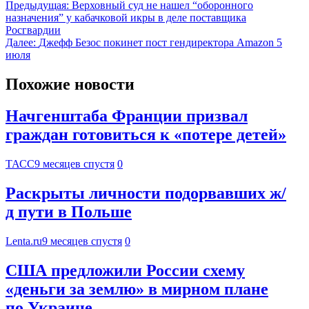
Предыдущая:
Верховный суд не нашел “оборонного
назначения” у кабачковой икры в деле поставщика
Росгвардии
Далее:
Джефф Безос покинет пост гендиректора Amazon 5
июля
Похожие новости
Начгенштаба Франции призвал
граждан готовиться к «потере детей»
ТАСС
9 месяцев спустя
0
Раскрыты личности подорвавших ж/
д пути в Польше
Lenta.ru
9 месяцев спустя
0
США предложили России схему
«деньги за землю» в мирном плане
по Украине