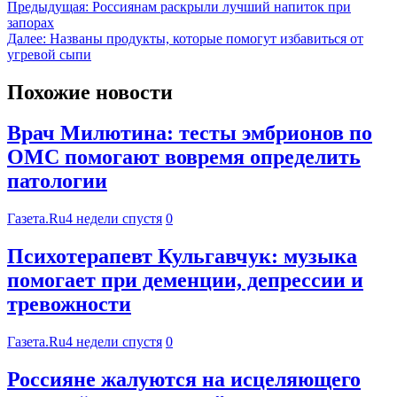
Предыдущая:
Россиянам раскрыли лучший напиток при
запорах
Далее:
Названы продукты, которые помогут избавиться от
угревой сыпи
Похожие новости
Врач Милютина: тесты эмбрионов по
ОМС помогают вовремя определить
патологии
Газета.Ru
4 недели спустя
0
Психотерапевт Кульгавчук: музыка
помогает при деменции, депрессии и
тревожности
Газета.Ru
4 недели спустя
0
Россияне жалуются на исцеляющего