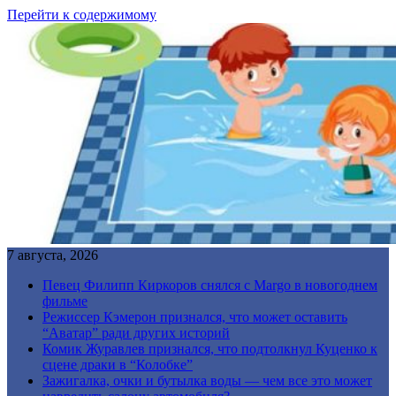
Перейти к содержимому
7 августа, 2026
Певец Филипп Киркоров снялся с Margo в новогоднем
фильме
Режиссер Кэмерон признался, что может оставить
“Аватар” ради других историй
Комик Журавлев признался, что подтолкнул Куценко к
сцене драки в “Колобке”
Зажигалка, очки и бутылка воды — чем все это может