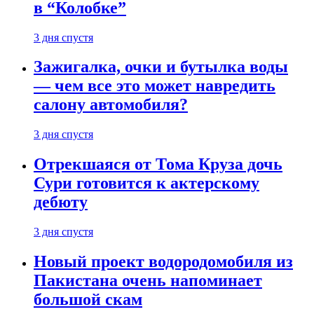
в “Колобке”
3 дня спустя
Зажигалка, очки и бутылка воды
— чем все это может навредить
салону автомобиля?
3 дня спустя
Отрекшаяся от Тома Круза дочь
Сури готовится к актерскому
дебюту
3 дня спустя
Новый проект водородомобиля из
Пакистана очень напоминает
большой скам