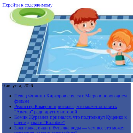
Перейти к содержимому
9 августа, 2026
Певец Филипп Киркоров снялся с Margo в новогоднем
фильме
Режиссер Кэмерон признался, что может оставить
“Аватар” ради других историй
Комик Журавлев признался, что подтолкнул Куценко к
сцене драки в “Колобке”
Зажигалка, очки и бутылка воды — чем все это может