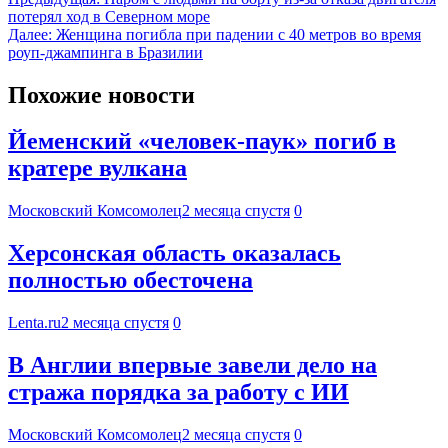
потерял ход в Северном море
Далее:
Женщина погибла при падении с 40 метров во время
роуп-джампинга в Бразилии
Похожие новости
Йеменский «человек-паук» погиб в
кратере вулкана
Московский Комсомолец
2 месяца спустя
0
Херсонская область оказалась
полностью обесточена
Lenta.ru
2 месяца спустя
0
В Англии впервые завели дело на
стража порядка за работу с ИИ
Московский Комсомолец
2 месяца спустя
0