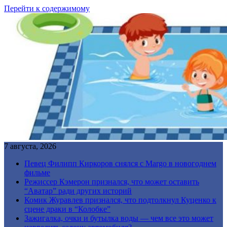
Перейти к содержимому
7 августа, 2026
Певец Филипп Киркоров снялся с Margo в новогоднем
фильме
Режиссер Кэмерон признался, что может оставить
“Аватар” ради других историй
Комик Журавлев признался, что подтолкнул Куценко к
сцене драки в “Колобке”
Зажигалка, очки и бутылка воды — чем все это может