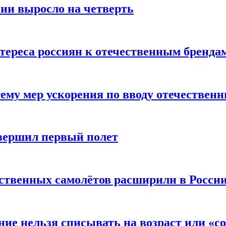
сии выросло на четверть
тереса россиян к отечественным бренда
ему мер ускорения по вводу отечествен
вершил первый полет
ественных самолётов расширили в Росси
ние нельзя списывать на возраст или «с