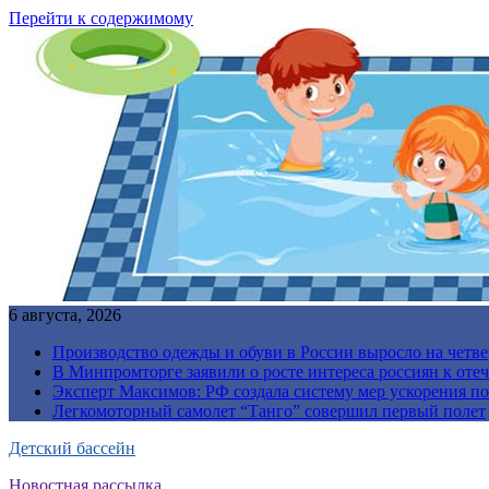
Перейти к содержимому
6 августа, 2026
Производство одежды и обуви в России выросло на четве
В Минпромторге заявили о росте интереса россиян к от
Эксперт Максимов: РФ создала систему мер ускорения п
Легкомоторный самолет “Танго” совершил первый полет
Детский бассейн
Новостная рассылка