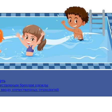
рть
ечественным брендам одежды
о вводу отечественных технологий