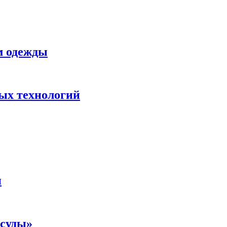
м одежды
ных технологий
и
осуды»