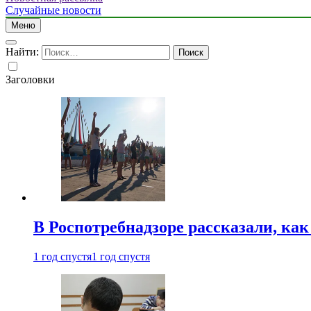
Случайные новости
Меню
Найти:
Заголовки
В Роспотребнадзоре рассказали, ка
1 год спустя
1 год спустя