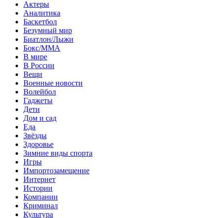
Актеры
Аналитика
Баскетбол
Безумный мир
Биатлон/Лыжи
Бокс/MMA
В мире
В России
Вещи
Военные новости
Волейбол
Гаджеты
Дети
Дом и сад
Еда
Звёзды
Здоровье
Зимние виды спорта
Игры
Импортозамещение
Интернет
Истории
Компании
Криминал
Культура