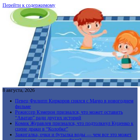
Перейти к содержимому
8 августа, 2026
Певец Филипп Киркоров снялся с Margo в новогоднем
фильме
Режиссер Кэмерон признался, что может оставить
“Аватар” ради других историй
Комик Журавлев признался, что подтолкнул Куценко к
сцене драки в “Колобке”
Зажигалка, очки и бутылка воды — чем все это может