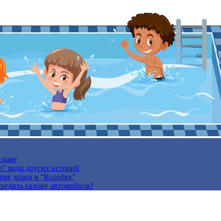
ильме
р” ради других историй
ене драки в “Колобке”
вредить салону автомобиля?