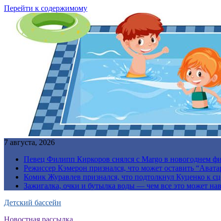
Перейти к содержимому
7 августа, 2026
Певец Филипп Киркоров снялся с Margo в новогоднем ф
Режиссер Кэмерон признался, что может оставить “Авата
Комик Журавлев признался, что подтолкнул Куценко к сц
Зажигалка, очки и бутылка воды — чем все это может на
Детский бассейн
Новостная рассылка