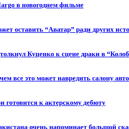
argo в новогоднем фильме
ожет оставить “Аватар” ради других ист
толкнул Куценко к сцене драки в “Коло
чем все это может навредить салону авт
и готовится к актерскому дебюту
акистана очень напоминает большой ск