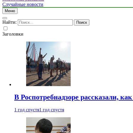
Случайные новости
Меню
Найти:
Заголовки
В Роспотребнадзоре рассказали, ка
1 год спустя
1 год спустя