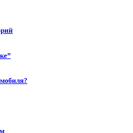
орий
бке”
омобиля?
ам