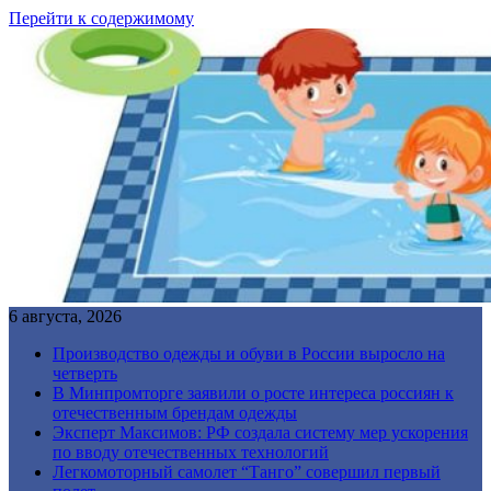
Перейти к содержимому
6 августа, 2026
Производство одежды и обуви в России выросло на
четверть
В Минпромторге заявили о росте интереса россиян к
отечественным брендам одежды
Эксперт Максимов: РФ создала систему мер ускорения
по вводу отечественных технологий
Легкомоторный самолет “Танго” совершил первый