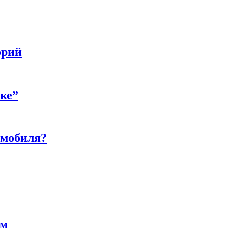
орий
бке”
омобиля?
ам