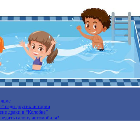
ильме
р” ради других историй
ене драки в “Колобке”
вредить салону автомобиля?