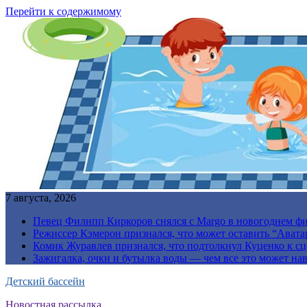
Перейти к содержимому
7 августа, 2026
Певец Филипп Киркоров снялся с Margo в новогоднем ф
Режиссер Кэмерон признался, что может оставить “Авата
Комик Журавлев признался, что подтолкнул Куценко к сц
Зажигалка, очки и бутылка воды — чем все это может на
Детский бассейн
Новостная рассылка