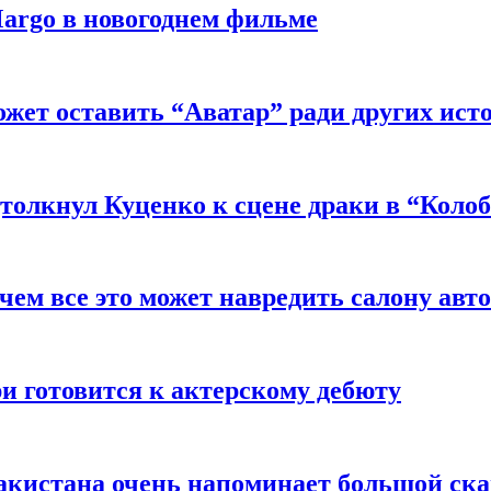
argo в новогоднем фильме
ожет оставить “Аватар” ради других ист
толкнул Куценко к сцене драки в “Коло
чем все это может навредить салону авт
и готовится к актерскому дебюту
акистана очень напоминает большой ск