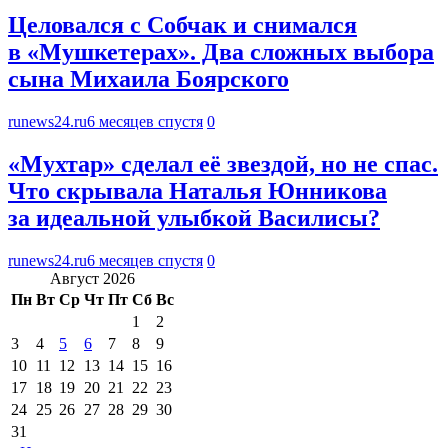
Целовался с Собчак и снимался
в «Мушкетерах». Два сложных выбора
сына Михаила Боярского
runews24.ru
6 месяцев спустя
0
«Мухтар» сделал её звездой, но не спас.
Что скрывала Наталья Юнникова
за идеальной улыбкой Василисы?
runews24.ru
6 месяцев спустя
0
Август 2026
Пн
Вт
Ср
Чт
Пт
Сб
Вс
1
2
3
4
5
6
7
8
9
10
11
12
13
14
15
16
17
18
19
20
21
22
23
24
25
26
27
28
29
30
31