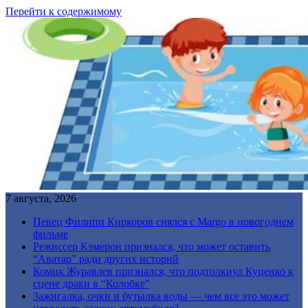
Перейти к содержимому
7 августа, 2026
Певец Филипп Киркоров снялся с Margo в новогоднем
фильме
Режиссер Кэмерон признался, что может оставить
“Аватар” ради других историй
Комик Журавлев признался, что подтолкнул Куценко к
сцене драки в “Колобке”
Зажигалка, очки и бутылка воды — чем все это может