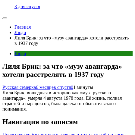
3 дня спустя
Главная
Люди
Лиля Брик: за что «музу авангарда» хотели расстрелять
в 1937 году
Люди
Лиля Брик: за что «музу авангарда»
хотели расстрелять в 1937 году
Русская семерка
6 месяцев спустя
0
1 минуты
Лиля Брик, вошедшая в историю как «муза русского
авангарда», умерла 4 августа 1978 года. Её жизнь, полная
страстей и парадоксов, была далека от обывательского
понимания.
Навигация по записям
Предыдущая:
Не смотрел в зеркало и ходил голый по дому: