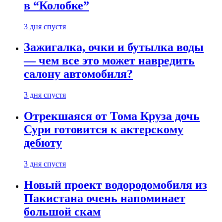
в “Колобке”
3 дня спустя
Зажигалка, очки и бутылка воды
— чем все это может навредить
салону автомобиля?
3 дня спустя
Отрекшаяся от Тома Круза дочь
Сури готовится к актерскому
дебюту
3 дня спустя
Новый проект водородомобиля из
Пакистана очень напоминает
большой скам