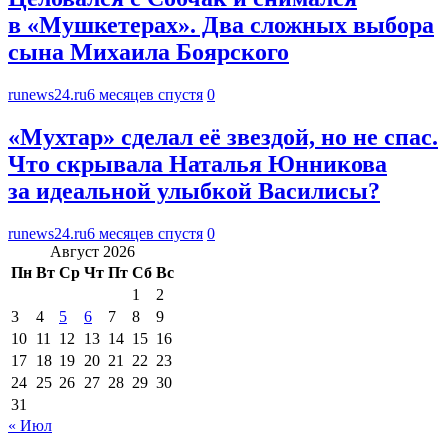
в «Мушкетерах». Два сложных выбора
сына Михаила Боярского
runews24.ru
6 месяцев спустя
0
«Мухтар» сделал её звездой, но не спас.
Что скрывала Наталья Юнникова
за идеальной улыбкой Василисы?
runews24.ru
6 месяцев спустя
0
Август 2026
Пн
Вт
Ср
Чт
Пт
Сб
Вс
1
2
3
4
5
6
7
8
9
10
11
12
13
14
15
16
17
18
19
20
21
22
23
24
25
26
27
28
29
30
31
« Июл