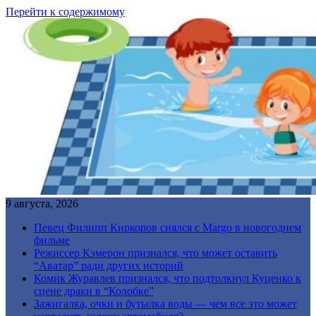
Перейти к содержимому
9 августа, 2026
Певец Филипп Киркоров снялся с Margo в новогоднем
фильме
Режиссер Кэмерон признался, что может оставить
“Аватар” ради других историй
Комик Журавлев признался, что подтолкнул Куценко к
сцене драки в “Колобке”
Зажигалка, очки и бутылка воды — чем все это может