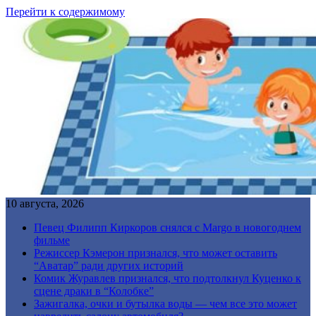
Перейти к содержимому
10 августа, 2026
Певец Филипп Киркоров снялся с Margo в новогоднем
фильме
Режиссер Кэмерон признался, что может оставить
“Аватар” ради других историй
Комик Журавлев признался, что подтолкнул Куценко к
сцене драки в “Колобке”
Зажигалка, очки и бутылка воды — чем все это может