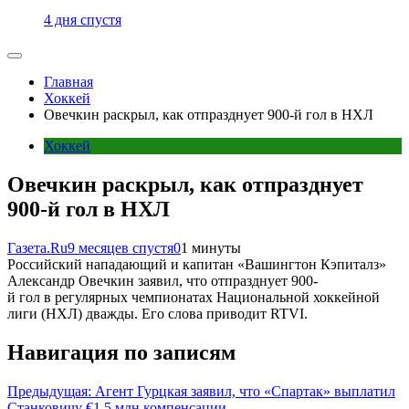
4 дня спустя
Главная
Хоккей
Овечкин раскрыл, как отпразднует 900-й гол в НХЛ
Хоккей
Овечкин раскрыл, как отпразднует
900-й гол в НХЛ
Газета.Ru
9 месяцев спустя
0
1 минуты
Российский нападающий и капитан «Вашингтон Кэпиталз»
Александр Овечкин заявил, что отпразднует 900-
й гол в регулярных чемпионатах Национальной хоккейной
лиги (НХЛ) дважды. Его слова приводит RTVI.
Навигация по записям
Предыдущая:
Агент Гурцкая заявил, что «Спартак» выплатил
Станковичу €1,5 млн компенсации