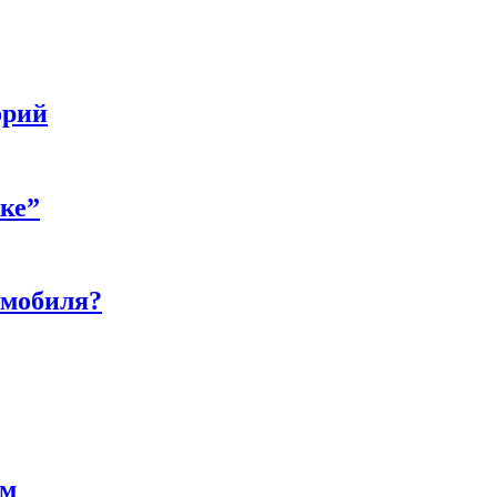
орий
бке”
омобиля?
ам