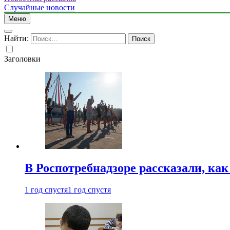
Случайные новости
Меню
Найти:
Заголовки
В Роспотребнадзоре рассказали, ка
1 год спустя
1 год спустя