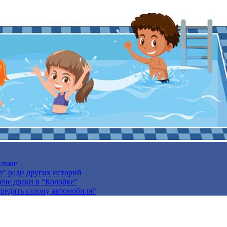
ильме
р” ради других историй
ене драки в “Колобке”
вредить салону автомобиля?