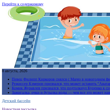
Перейти к содержимому
8 августа, 2026
Певец Филипп Киркоров снялся с Margo в новогоднем ф
Режиссер Кэмерон признался, что может оставить “Авата
Комик Журавлев признался, что подтолкнул Куценко к сц
Зажигалка, очки и бутылка воды — чем все это может на
Детский бассейн
Новостная рассылка