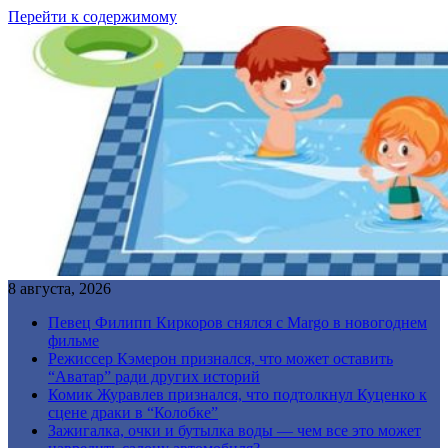
Перейти к содержимому
8 августа, 2026
Певец Филипп Киркоров снялся с Margo в новогоднем
фильме
Режиссер Кэмерон признался, что может оставить
“Аватар” ради других историй
Комик Журавлев признался, что подтолкнул Куценко к
сцене драки в “Колобке”
Зажигалка, очки и бутылка воды — чем все это может