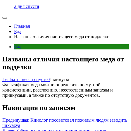
2 дня спустя
Главная
Еда
Названы отличия настоящего меда от подделки
Еда
Названы отличия настоящего меда от
подделки
Lenta.ru
1 месяц спустя
0
1 минуты
Фальсификат меда можно определить по мутной
консистенции, расслоению, неестественным запахам и
привкусами, а также по отсутствую документов.
Навигация по записям
Предыдущая:
Кинолог посоветовал пожилым людям заводить
чихуахуа
Далее:
Забудьте о прополке: растения, которые сами