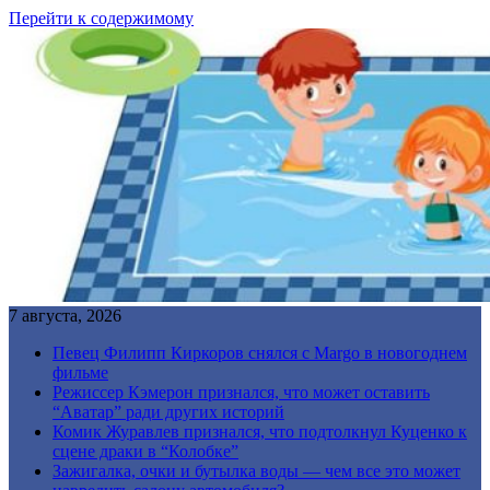
Перейти к содержимому
7 августа, 2026
Певец Филипп Киркоров снялся с Margo в новогоднем
фильме
Режиссер Кэмерон признался, что может оставить
“Аватар” ради других историй
Комик Журавлев признался, что подтолкнул Куценко к
сцене драки в “Колобке”
Зажигалка, очки и бутылка воды — чем все это может