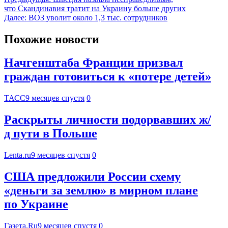
что Скандинавия тратит на Украину больше других
Далее:
ВОЗ уволит около 1,3 тыс. сотрудников
Похожие новости
Начгенштаба Франции призвал
граждан готовиться к «потере детей»
ТАСС
9 месяцев спустя
0
Раскрыты личности подорвавших ж/
д пути в Польше
Lenta.ru
9 месяцев спустя
0
США предложили России схему
«деньги за землю» в мирном плане
по Украине
Газета.Ru
9 месяцев спустя
0