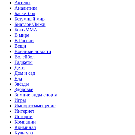
Актеры
Аналитика
Баскетбол
Безумный мир
Биатлон/Лыжи
Бокс/MMA
В мире
В России
Вещи
Военные новости
Волейбол
Гаджеты
Дети
Дом и сад
Еда
Звёзды
Здоровье
Зимние виды спорта
Игры
Импортозамещение
Интернет
Истории
Компании
Криминал
Культура