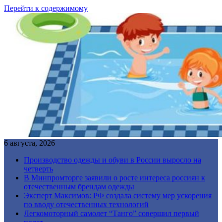
Перейти к содержимому
6 августа, 2026
Производство одежды и обуви в России выросло на
четверть
В Минпромторге заявили о росте интереса россиян к
отечественным брендам одежды
Эксперт Максимов: РФ создала систему мер ускорения
по вводу отечественных технологий
Легкомоторный самолет “Танго” совершил первый