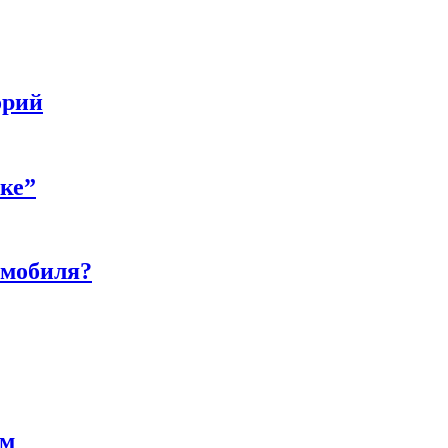
орий
бке”
омобиля?
ам