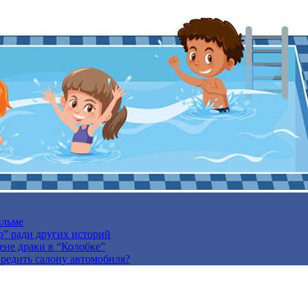
ильме
р” ради других историй
ене драки в “Колобке”
вредить салону автомобиля?