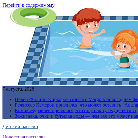
Перейти к содержимому
7 августа, 2026
Певец Филипп Киркоров снялся с Margo в новогоднем ф
Режиссер Кэмерон признался, что может оставить “Авата
Комик Журавлев признался, что подтолкнул Куценко к сц
Зажигалка, очки и бутылка воды — чем все это может на
Детский бассейн
Новостная рассылка