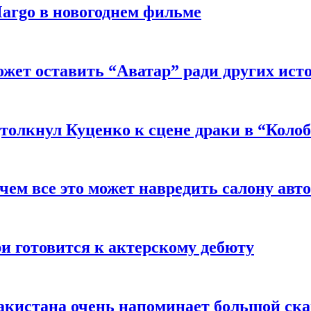
argo в новогоднем фильме
ожет оставить “Аватар” ради других ист
толкнул Куценко к сцене драки в “Коло
чем все это может навредить салону авт
и готовится к актерскому дебюту
акистана очень напоминает большой ск