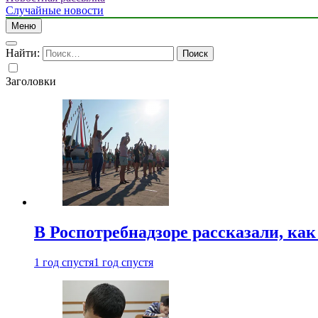
Случайные новости
Меню
Найти:
Заголовки
В Роспотребнадзоре рассказали, ка
1 год спустя
1 год спустя