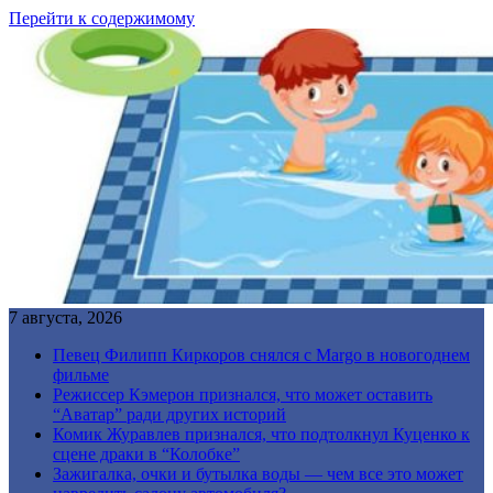
Перейти к содержимому
7 августа, 2026
Певец Филипп Киркоров снялся с Margo в новогоднем
фильме
Режиссер Кэмерон признался, что может оставить
“Аватар” ради других историй
Комик Журавлев признался, что подтолкнул Куценко к
сцене драки в “Колобке”
Зажигалка, очки и бутылка воды — чем все это может