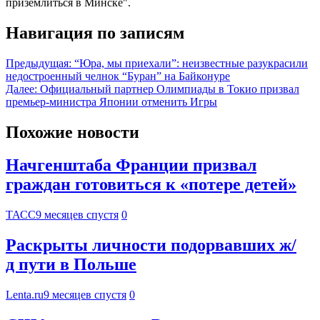
приземлиться в Минске".
Навигация по записям
Предыдущая:
“Юра, мы приехали”: неизвестные разукрасили
недостроенный челнок “Буран” на Байконуре
Далее:
Официальный партнер Олимпиады в Токио призвал
премьер-министра Японии отменить Игры
Похожие новости
Начгенштаба Франции призвал
граждан готовиться к «потере детей»
ТАСС
9 месяцев спустя
0
Раскрыты личности подорвавших ж/
д пути в Польше
Lenta.ru
9 месяцев спустя
0