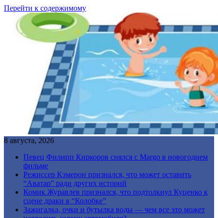
Перейти к содержимому
8 августа, 2026
Певец Филипп Киркоров снялся с Margo в новогоднем
фильме
Режиссер Кэмерон признался, что может оставить
“Аватар” ради других историй
Комик Журавлев признался, что подтолкнул Куценко к
сцене драки в “Колобке”
Зажигалка, очки и бутылка воды — чем все это может