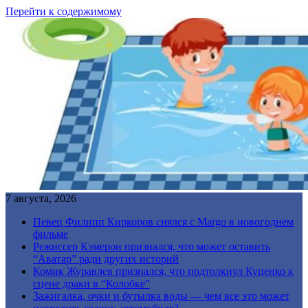
Перейти к содержимому
7 августа, 2026
Певец Филипп Киркоров снялся с Margo в новогоднем
фильме
Режиссер Кэмерон признался, что может оставить
“Аватар” ради других историй
Комик Журавлев признался, что подтолкнул Куценко к
сцене драки в “Колобке”
Зажигалка, очки и бутылка воды — чем все это может