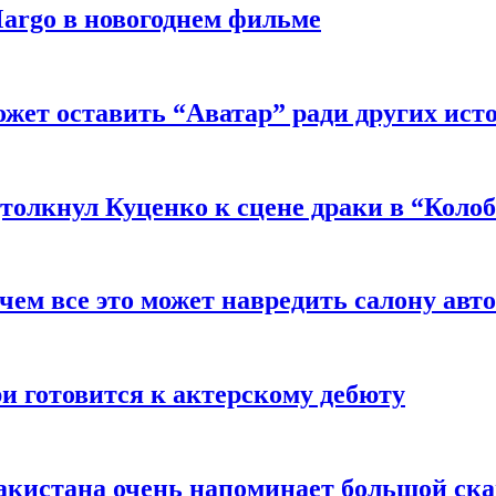
argo в новогоднем фильме
ожет оставить “Аватар” ради других ист
толкнул Куценко к сцене драки в “Коло
чем все это может навредить салону авт
и готовится к актерскому дебюту
акистана очень напоминает большой ск