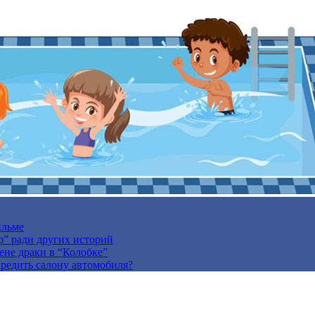
ильме
р” ради других историй
ене драки в “Колобке”
вредить салону автомобиля?