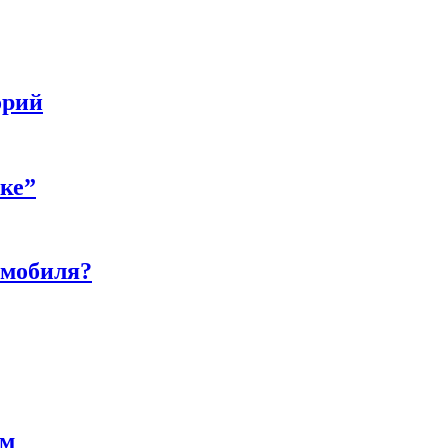
орий
бке”
омобиля?
ам