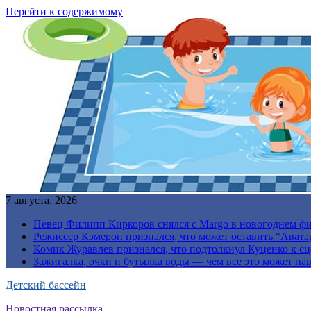
Перейти к содержимому
7 августа, 2026
Певец Филипп Киркоров снялся с Margo в новогоднем ф
Режиссер Кэмерон признался, что может оставить “Авата
Комик Журавлев признался, что подтолкнул Куценко к сц
Зажигалка, очки и бутылка воды — чем все это может на
Детский бассейн
Новостная рассылка