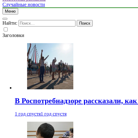
Случайные новости
Меню
Найти:
Заголовки
В Роспотребнадзоре рассказали, ка
1 год спустя
1 год спустя