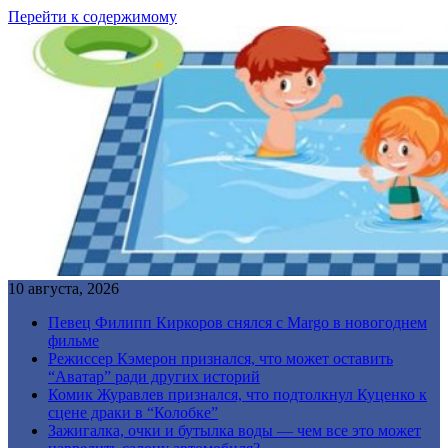
Перейти к содержимому
10 августа, 2026
Певец Филипп Киркоров снялся с Margo в новогоднем
фильме
Режиссер Кэмерон признался, что может оставить
“Аватар” ради других историй
Комик Журавлев признался, что подтолкнул Куценко к
сцене драки в “Колобке”
Зажигалка, очки и бутылка воды — чем все это может