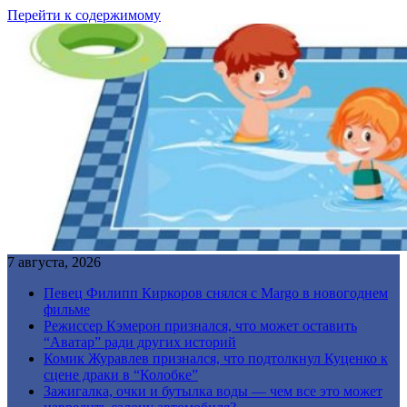
Перейти к содержимому
7 августа, 2026
Певец Филипп Киркоров снялся с Margo в новогоднем
фильме
Режиссер Кэмерон признался, что может оставить
“Аватар” ради других историй
Комик Журавлев признался, что подтолкнул Куценко к
сцене драки в “Колобке”
Зажигалка, очки и бутылка воды — чем все это может