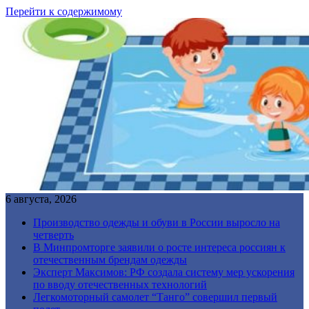
Перейти к содержимому
6 августа, 2026
Производство одежды и обуви в России выросло на
четверть
В Минпромторге заявили о росте интереса россиян к
отечественным брендам одежды
Эксперт Максимов: РФ создала систему мер ускорения
по вводу отечественных технологий
Легкомоторный самолет “Танго” совершил первый