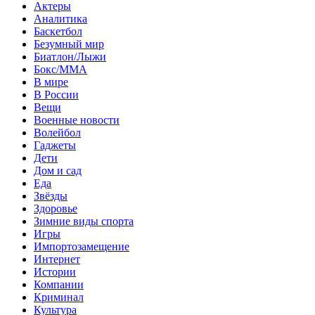
Актеры
Аналитика
Баскетбол
Безумный мир
Биатлон/Лыжи
Бокс/MMA
В мире
В России
Вещи
Военные новости
Волейбол
Гаджеты
Дети
Дом и сад
Еда
Звёзды
Здоровье
Зимние виды спорта
Игры
Импортозамещение
Интернет
Истории
Компании
Криминал
Культура