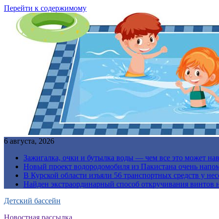
Перейти к содержимому
6 августа, 2026
Зажигалка, очки и бутылка воды — чем все это может на
Новый проект водородомобиля из Пакистана очень напо
В Курской области изъяли 56 транспортных средств у н
Найден экстраординарный способ откручивания винтов н
Детский бассейн
Новостная рассылка