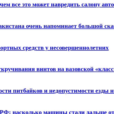
чем все это может навредить салону авт
акистана очень напоминает большой ск
портных средств у несовершеннолетних
ткручивания винтов на вазовской «клас
сти питбайков и недопустимости езды н
в РФ: насколько машины стали дальше от