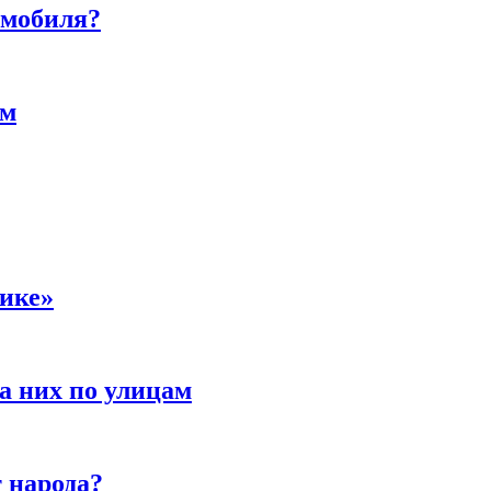
омобиля?
ам
сике»
а них по улицам
 народа?