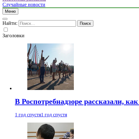
Случайные новости
Меню
Найти:
Заголовки
В Роспотребнадзоре рассказали, ка
1 год спустя
1 год спустя