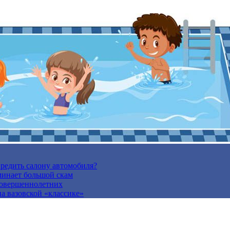
вредить салону автомобиля?
минает большой скам
есовершеннолетних
а вазовской «классике»