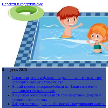
Перейти к содержимому
6 августа, 2026
Зажигалка, очки и бутылка воды — чем все это может
навредить салону автомобиля?
Новый проект водородомобиля из Пакистана очень
напоминает большой скам
В Курской области изъяли 56 транспортных средств у
несовершеннолетних
Найден экстраординарный способ откручивания винтов