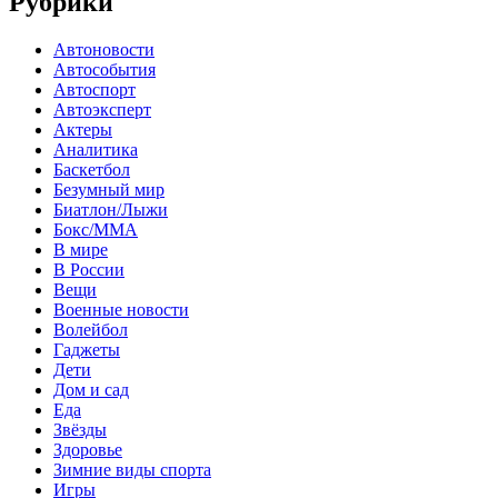
Рубрики
Автоновости
Автособытия
Автоспорт
Автоэксперт
Актеры
Аналитика
Баскетбол
Безумный мир
Биатлон/Лыжи
Бокс/MMA
В мире
В России
Вещи
Военные новости
Волейбол
Гаджеты
Дети
Дом и сад
Еда
Звёзды
Здоровье
Зимние виды спорта
Игры