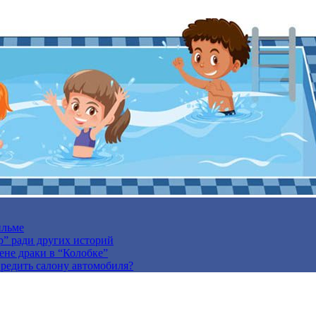
ильме
р” ради других историй
ене драки в “Колобке”
вредить салону автомобиля?