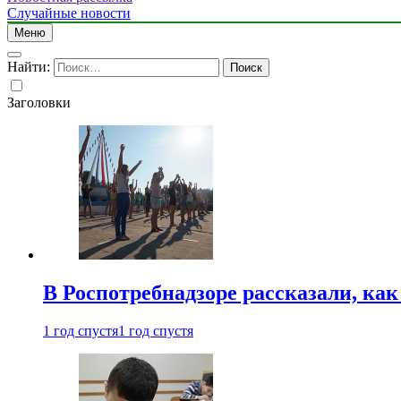
Случайные новости
Меню
Найти:
Заголовки
В Роспотребнадзоре рассказали, ка
1 год спустя
1 год спустя