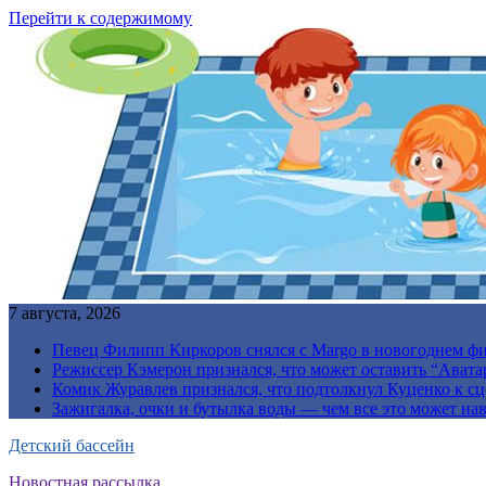
Перейти к содержимому
7 августа, 2026
Певец Филипп Киркоров снялся с Margo в новогоднем ф
Режиссер Кэмерон признался, что может оставить “Авата
Комик Журавлев признался, что подтолкнул Куценко к сц
Зажигалка, очки и бутылка воды — чем все это может на
Детский бассейн
Новостная рассылка