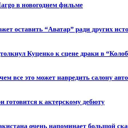
argo в новогоднем фильме
ожет оставить “Аватар” ради других ист
толкнул Куценко к сцене драки в “Коло
чем все это может навредить салону авт
и готовится к актерскому дебюту
акистана очень напоминает большой ск