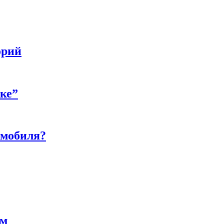
орий
бке”
омобиля?
ам