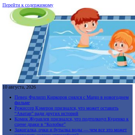
Перейти к содержимому
10 августа, 2026
Певец Филипп Киркоров снялся с Margo в новогоднем
фильме
Режиссер Кэмерон признался, что может оставить
“Аватар” ради других историй
Комик Журавлев признался, что подтолкнул Куценко к
сцене драки в “Колобке”
Зажигалка, очки и бутылка воды — чем все это может