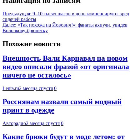
Навигация по записям
Предыдущая:
9–10 тысяч шагов в день компенсируют вред
сидячей работы
Далее:
«Так похожа на Йовович!»: фанаты ахнули, увидев
Волочкову-брюнетку
Похожие новости
Внешность Вали Карнавал на новом
видео описали фразой «от оригинала
ничего не осталось»
Lenta.ru
2 месяца спустя
0
Россиянам назвали самый модный
принт в одежде
Авторадио
2 месяца спустя
0
Какие брюки будут в моде летом: от