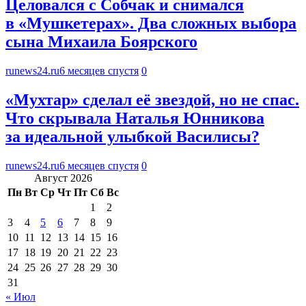
Целовался с Собчак и снимался
в «Мушкетерах». Два сложных выбора
сына Михаила Боярского
runews24.ru
6 месяцев спустя
0
«Мухтар» сделал её звездой, но не спас.
Что скрывала Наталья Юнникова
за идеальной улыбкой Василисы?
runews24.ru
6 месяцев спустя
0
Август 2026
Пн
Вт
Ср
Чт
Пт
Сб
Вс
1
2
3
4
5
6
7
8
9
10
11
12
13
14
15
16
17
18
19
20
21
22
23
24
25
26
27
28
29
30
31
« Июл