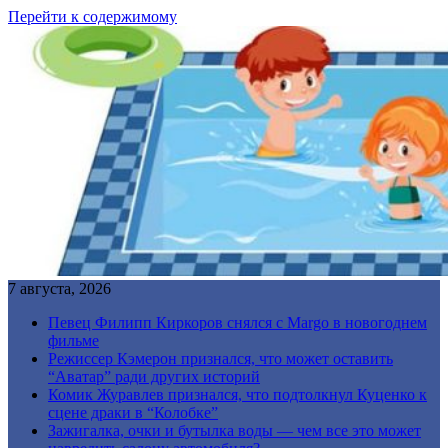
Перейти к содержимому
7 августа, 2026
Певец Филипп Киркоров снялся с Margo в новогоднем
фильме
Режиссер Кэмерон признался, что может оставить
“Аватар” ради других историй
Комик Журавлев признался, что подтолкнул Куценко к
сцене драки в “Колобке”
Зажигалка, очки и бутылка воды — чем все это может