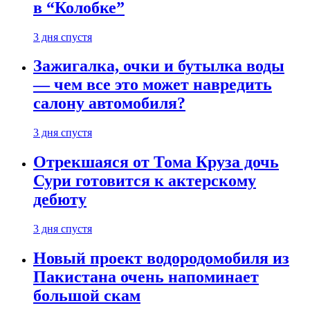
в “Колобке”
3 дня спустя
Зажигалка, очки и бутылка воды
— чем все это может навредить
салону автомобиля?
3 дня спустя
Отрекшаяся от Тома Круза дочь
Сури готовится к актерскому
дебюту
3 дня спустя
Новый проект водородомобиля из
Пакистана очень напоминает
большой скам