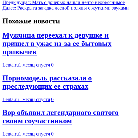
Предыдущая:
Мать с дочерью нашли нечто необъяснимое
Далее:
Раскрыта загадка лесной поляны с жуткими звуками
Похожие новости
Мужчина переехал к девушке и
пришел в ужас из-за ее бытовых
привычек
Lenta.ru
1 месяц спустя
0
Порномодель рассказала о
преследующих ее страхах
Lenta.ru
1 месяц спустя
0
Вор объявил легендарного святого
своим соучастником
Lenta.ru
1 месяц спустя
0