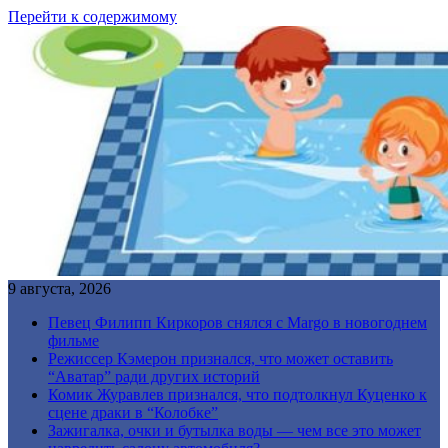
Перейти к содержимому
9 августа, 2026
Певец Филипп Киркоров снялся с Margo в новогоднем
фильме
Режиссер Кэмерон признался, что может оставить
“Аватар” ради других историй
Комик Журавлев признался, что подтолкнул Куценко к
сцене драки в “Колобке”
Зажигалка, очки и бутылка воды — чем все это может