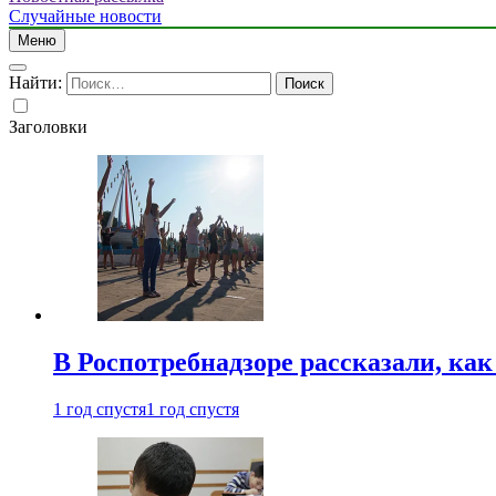
Случайные новости
Меню
Найти:
Заголовки
В Роспотребнадзоре рассказали, ка
1 год спустя
1 год спустя