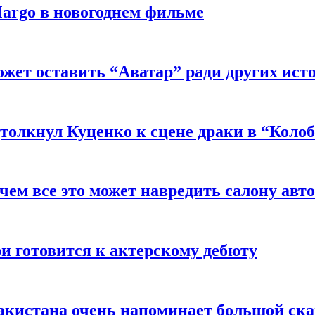
argo в новогоднем фильме
ожет оставить “Аватар” ради других ист
толкнул Куценко к сцене драки в “Коло
чем все это может навредить салону авт
и готовится к актерскому дебюту
акистана очень напоминает большой ск