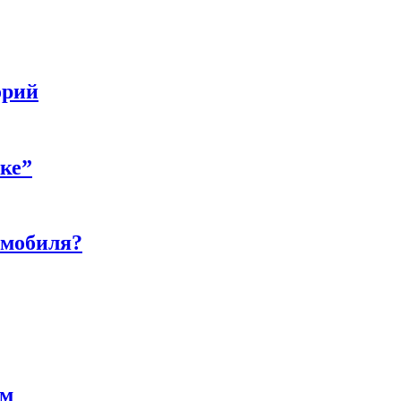
орий
бке”
омобиля?
ам