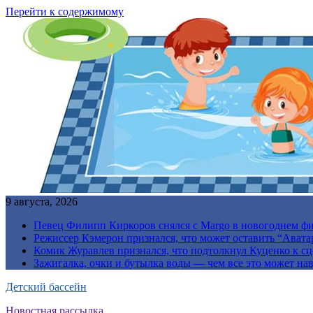
Перейти к содержимому
9 августа, 2026
Певец Филипп Киркоров снялся с Margo в новогоднем ф
Режиссер Кэмерон признался, что может оставить “Авата
Комик Журавлев признался, что подтолкнул Куценко к сц
Зажигалка, очки и бутылка воды — чем все это может на
Детский бассейн
Новостная рассылка