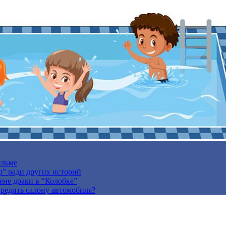
ильме
р” ради других историй
ене драки в “Колобке”
вредить салону автомобиля?